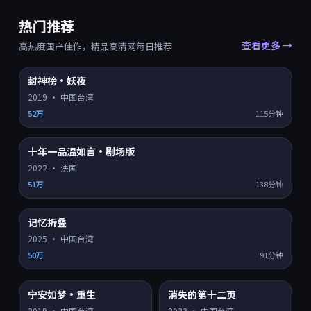
热门推荐
查看更多 →
高热度国产佳作，精品高清网每日推荐
封神榜·妖夜
HD
8.0
热门 TOP
1
2019
·
中国台湾
52万
115分钟
十年一品温如言·剧场版
HD
8.2
热门 TOP
2
2022
·
法国
51万
138分钟
记忆折叠
HD
8.9
热门 TOP
3
2025
·
中国台湾
50万
91分钟
宁安如梦·重生
消失的第十二页
HD
4K超清
8.3
7.2
热门
热门
2019
·
中国台湾
2023
·
中国台湾