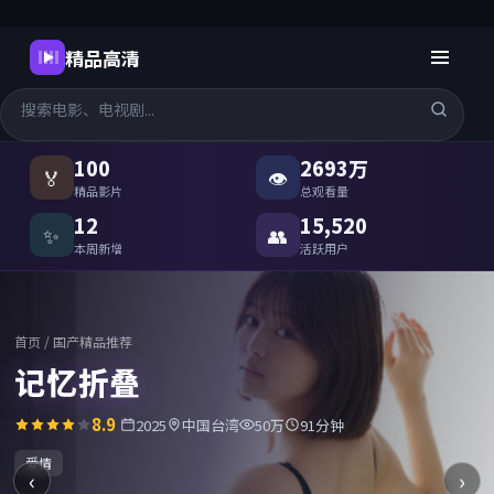
精品高清
国产精品高清在线观看
-
精品高
100
2693万
🏅
👁
精品影片
总观看量
12
15,520
✨
👥
本周新增
活跃用户
首页
/
国产精品推荐
记忆折叠
8.9
2025
中国台湾
50万
91分钟
爱情
‹
›