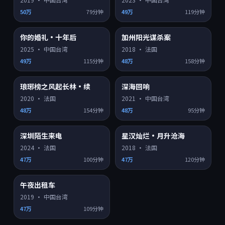
50万
79分钟
49万
119分钟
你的婚礼·十年后
加州阳光谋杀案
HD
HD
8.8
7.4
热门
热门
2025
·
中国台湾
2018
·
法国
49万
115分钟
48万
158分钟
琅琊榜之风起长林·续
深海回响
HD
HD
6.8
8.1
热门
热门
2020
·
法国
2021
·
中国台湾
48万
154分钟
48万
95分钟
深圳陌生来电
星汉灿烂·月升沧海
HD
HD
8.4
7.8
热门
热门
2024
·
法国
2018
·
法国
47万
100分钟
47万
120分钟
午夜出租车
HD
8.6
热门
2019
·
中国台湾
47万
109分钟