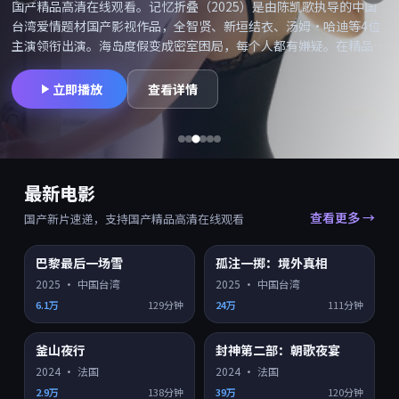
国产精品高清在线观看。记忆折叠（2025）是由陈凯歌执导的中国
台湾爱情题材国产影视作品，全智贤、新垣结衣、汤姆·哈迪等4位
主演领衔出演。海岛度假变成密室困局，每个人都有嫌疑。在精品高
清网可搜索「记忆折叠在线观看」「记忆折叠高清」并享受国产精品
高清在线观看，同类型爱情国产片持续更新。摄影与配乐备受好评，
立即播放
查看详情
适合喜欢院线质感的观众。
最新电影
查看更多 →
国产新片速递，支持国产精品高清在线观看
巴黎最后一场雪
孤注一掷：境外真相
HD
HD
7.9
7.5
2025
·
中国台湾
2025
·
中国台湾
6.1万
129分钟
24万
111分钟
釜山夜行
封神第二部：朝歌夜宴
HD
HD
7.4
7.0
2024
·
法国
2024
·
法国
2.9万
138分钟
39万
120分钟