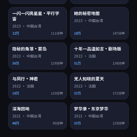
一闪一闪亮星星·平行宇
她的秘密地图
4K超清
4K超清
8.8
9.1
宙
2023
·
中国台湾
2023
·
中国台湾
22万
111分钟
18万
147分钟
隐秘的角落·雾岛
十年一品温如言·剧场版
4K超清
HD
9.2
8.2
2023
·
中国台湾
2022
·
法国
36万
129分钟
51万
138分钟
与凤行·神君
无人知晓的夏天
HD
HD
8.3
8.6
2022
·
法国
2022
·
法国
19万
120分钟
33万
172分钟
深海回响
梦华录·东京梦华
HD
HD
8.1
7.3
2021
·
中国台湾
2021
·
中国台湾
48万
95分钟
33万
129分钟