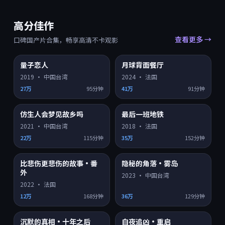
高分佳作
查看更多 →
口碑国产片合集，畅享高清不卡观影
9.4
9.4
量子恋人
月球背面餐厅
HD
HD
2019
·
中国台湾
2024
·
法国
27万
95分钟
41万
91分钟
9.4
9.4
仿生人会梦见故乡吗
最后一班地铁
HD
HD
2021
·
中国台湾
2018
·
法国
22万
115分钟
35万
152分钟
9.3
9.2
比悲伤更悲伤的故事·番
隐秘的角落·雾岛
HD
4K超清
外
2023
·
中国台湾
2022
·
法国
12万
168分钟
36万
129分钟
9.2
9.2
沉默的真相·十年之后
白夜追凶·重启
HD
HD